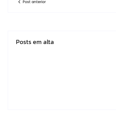
Post anterior
Posts em alta
Como Foi a Guerra de
Tudo Sobre o 
Marineford? A Batalha
de Egghead: O
que Mudou One Piece
que Mudou o 
Para Sempre
One Piece
By
OTAKU ANÔNIMO
By
OTAKU ANÔNIMO
-
agosto 5, 2026