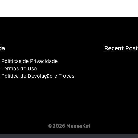
da
Recent Post
Políticas de Privacidade
Como Foi a Guerr
Termos de Uso
Mudou One Piece
Política de Devolução e Trocas
agosto 5, 2026
Tudo Sobre o Inc
Mudou o Mundo d
julho 24, 2026
© 2026 MangaKai