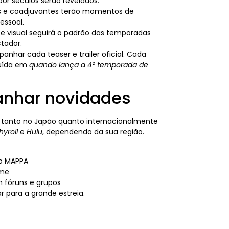
or séculos serão revelados.
s e coadjuvantes terão momentos de
essoal.
e visual seguirá o padrão das temporadas
ctador.
anhar cada teaser e trailer oficial. Cada
luída em
quando lança a 4° temporada de
anhar novidades
l tanto no Japão quanto internacionalmente
yroll
e
Hulu
, dependendo da sua região.
io MAPPA
ime
m fóruns e grupos
r para a grande estreia.