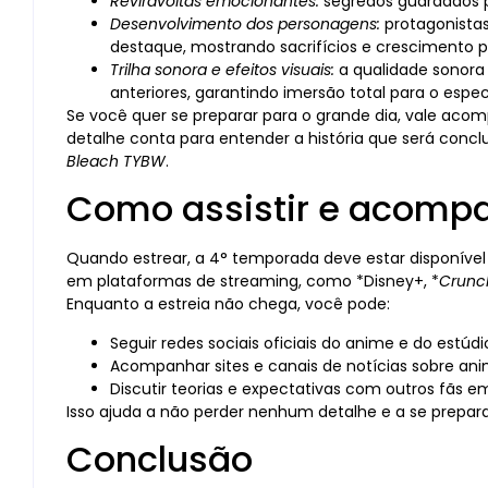
Reviravoltas emocionantes:
segredos guardados p
Desenvolvimento dos personagens:
protagonista
destaque, mostrando sacrifícios e crescimento p
Trilha sonora e efeitos visuais:
a qualidade sonora 
anteriores, garantindo imersão total para o espe
Se você quer se preparar para o grande dia, vale acomp
detalhe conta para entender a história que será conc
Bleach TYBW
.
Como assistir e acomp
Quando estrear, a 4° temporada deve estar disponíve
em plataformas de streaming, como *Disney+, *
Crunch
Enquanto a estreia não chega, você pode:
Seguir redes sociais oficiais do anime e do estúd
Acompanhar sites e canais de notícias sobre an
Discutir teorias e expectativas com outros fãs e
Isso ajuda a não perder nenhum detalhe e a se prepara
Conclusão