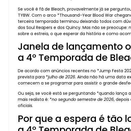
Se você é fã de Bleach, provavelmente já se pergunt
TYBW. Com o arco *Thousand-Year Blood War chegando
terceira temporada terminou deixando todos com dúvi
dos Soul Reapers e dos Quincy. Mas não se preocupe: n
sobre a estreia, o que esperar da história e como aco
Janela de lançamento o
a 4° Temporada de Ble
De acordo com anúncios recentes no *Jump Festa 202
prevista para *
julho de 2026
. Ainda não há uma data e
comecem a se programar para assistir o grande desfec
Ou seja, se você está se perguntando *quando lança 
mais realista é: *
no segundo semestre de 2026
, depois
oficiais.
Por que a espera é tão
a 4° Temporada de Ble