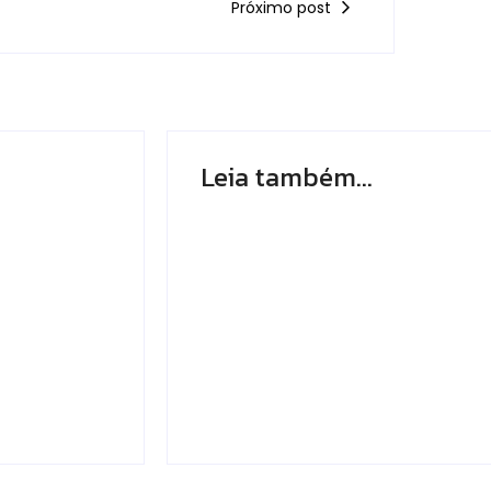
Próximo post
Leia também...
Incidente
 Evento
Mundo de
O Que Aconteceu em
God Valley?
By
OTAKU ANÔNIMO
-
julho 24, 2026
-
julho 18, 2026