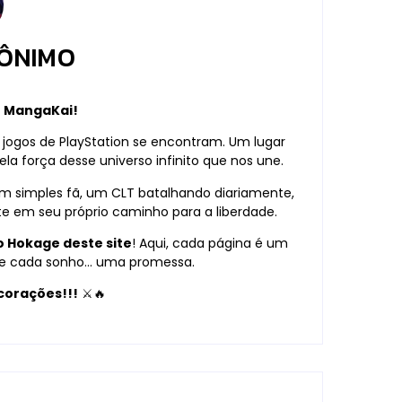
ÔNIMO
o MangaKai!
 jogos de PlayStation se encontram. Um lugar
la força desse universo infinito que nos une.
um simples fã, um CLT batalhando diariamente,
ite em seu próprio caminho para a liberdade.
o Hokage deste site
! Aqui, cada página é um
o, e cada sonho… uma promessa.
corações!!!
⚔️🔥