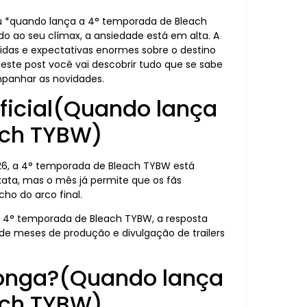
ou *quando lança a 4° temporada de Bleach
 ao seu clímax, a ansiedade está em alta. A
das e expectativas enormes sobre o destino
este post você vai descobrir tudo que se sabe
mpanhar as novidades.
ficial(Quando lança
ach TYBW)
6, a 4° temporada de Bleach TYBW está
xata, mas o mês já permite que os fãs
ho do arco final.
a 4° temporada de Bleach TYBW, a resposta
 de meses de produção e divulgação de trailers
 longa?(Quando lança
ach TYBW)