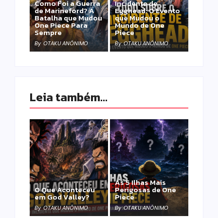
Como Foi a Guerra
Incidente de
de Marineford? A
Egghead: O Evento
Batalha que Mudou
que Mudou o
One Piece Para
Mundo de One
Sempre
Piece
By
OTAKU ANÔNIMO
By
OTAKU ANÔNIMO
Leia também...
As 5 Ilhas Mais
O Que Aconteceu
Perigosas de One
em God Valley?
Piece
By
OTAKU ANÔNIMO
By
OTAKU ANÔNIMO