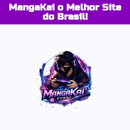
MangaKai o Melhor Site
do Brasil!