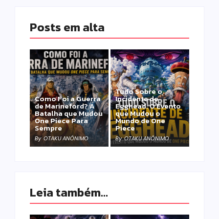
Posts em alta
Tudo Sobre o
Como Foi a Guerra
Incidente de
de Marineford? A
Egghead: O Evento
Batalha que Mudou
que Mudou o
One Piece Para
Mundo de One
Sempre
Piece
By
OTAKU ANÔNIMO
By
OTAKU ANÔNIMO
Leia também...