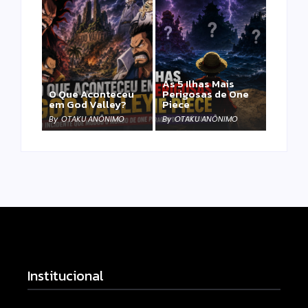
As 5 Ilhas Mais
O Que Aconteceu
Perigosas de One
em God Valley?
Piece
By
OTAKU ANÔNIMO
By
OTAKU ANÔNIMO
Institucional