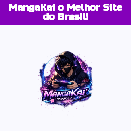
MangaKai o Melhor Site
do Brasil!