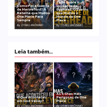
Tudo Sobre o
Como Foi a Guerra
Incidente de
de Marineford? A
Egghead: O Evento
Batalha que Mudou
que Mudou o
One Piece Para
Mundo de One
Sempre
Piece
By
OTAKU ANÔNIMO
By
OTAKU ANÔNIMO
Leia também...
As 5 Ilhas Mais
O Que Aconteceu
Perigosas de One
em God Valley?
Piece
By
OTAKU ANÔNIMO
By
OTAKU ANÔNIMO