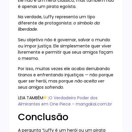
Ele não é um herói clássico, mas também não
é apenas um pirata egoísta.
Na verdade, Luffy representa um tipo
diferente de protagonista:
o símbolo da
liberdade
.
Seu objetivo não é governar, salvar o mundo
ou impor justiça. Ele simplesmente quer viver
livremente e permitir que seus amigos façam
o mesmo.
Por isso, muitas vezes ele acaba derrubando
tiranos e enfrentando injustiças — não porque
quer ser herói, mas porque
não aceita ver
seus amigos sofrendo
.
LEIA TAMBÉM
:
O Verdadeiro Poder dos
Almirantes em One Piece – mangakai.com.br
Conclusão
A pergunta “Luffy é um herói ou um pirata