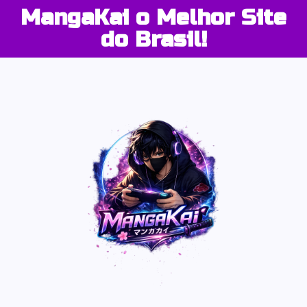
MangaKai o Melhor Site
do Brasil!