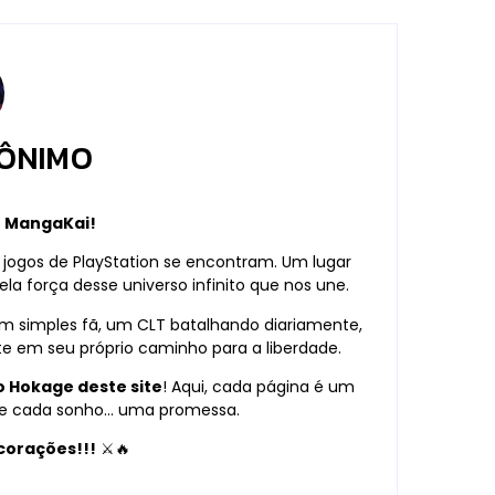
ÔNIMO
o MangaKai!
 jogos de PlayStation se encontram. Um lugar
la força desse universo infinito que nos une.
um simples fã, um CLT batalhando diariamente,
ite em seu próprio caminho para a liberdade.
o Hokage deste site
! Aqui, cada página é um
o, e cada sonho… uma promessa.
corações!!!
⚔️🔥