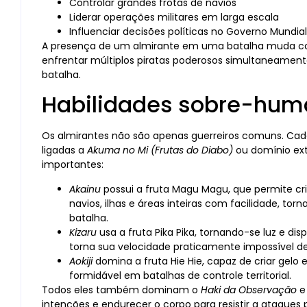
Controlar grandes frotas de navios
Liderar operações militares em larga escala
Influenciar decisões políticas no Governo Mundial
A presença de um almirante em uma batalha muda co
enfrentar múltiplos piratas poderosos simultaneamen
batalha.
Habilidades sobre-hu
Os almirantes não são apenas guerreiros comuns. Cada
ligadas a
Akuma no Mi (Frutas do Diabo)
ou domínio ext
importantes:
Akainu
possui a fruta Magu Magu, que permite cr
navios, ilhas e áreas inteiras com facilidade,
batalha.
Kizaru
usa a fruta Pika Pika, tornando-se luz e di
torna sua velocidade praticamente impossível 
Aokiji
domina a fruta Hie Hie, capaz de criar gelo
formidável em batalhas de controle territorial.
Todos eles também dominam o
Haki da Observação
e
intenções e endurecer o corpo para resistir a ataques p