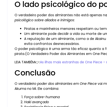
O lado psicológico do p
O verdadeiro poder dos almirantes não está apenas n
psicológico sobre aliados e inimigos
:
Piratas e marinheiros menores respeitam ou te
Um almirante pode decidir a vida ou morte de 
A reputação de um almirante, como a de Akainu 
evita confrontos desnecessários.
O poder psicológico é uma arma tão eficaz quanto a f
pirata.(O Verdadeiro Poder dos Almirantes em One Pie
LEIA TAMBÉM👉:
As ilhas mais estranhas de One Piece 
Conclusão
O
verdadeiro poder dos almirantes em One Piece
vai mu
Akuma no Mi. Ele combina:
Força sobre-humana
Haki avançado
Resistência física e mental