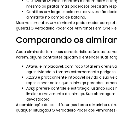
O Governo Mundial mantém a ordem com a força
mesmo os piratas mais poderosos precisam respe
Conflitos em larga escala muitas vezes são dec
almirante no campo de batalha.
Mesmo sem lutar, um almirante pode mudar completa
guerra.(O Verdadeiro Poder dos Almirantes em One Pi
Comparando os almira
Cada almirante tem suas características únicas, tornan
Porém, alguns contrastes ajudam a entender suas forç
Akainu
é implacável, com foco total em ofensiva 
agressividade o tornam extremamente perigoso 
Kizaru
é praticamente intocável devido à sua velo
reposicionar antes que o inimigo perceba, tornan
Aokiji
prefere controle e estratégia, usando suas h
limitar o movimento do inimigo. Sua abordagem 
devastadora.
A combinação dessas diferenças torna a Marinha extr
qualquer situação.(O Verdadeiro Poder dos Almirante