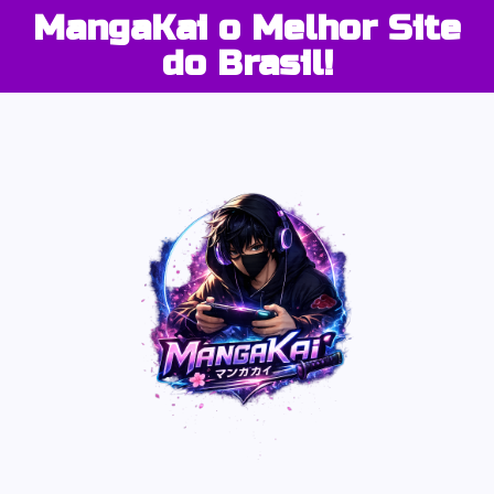
MangaKai o Melhor Site
do Brasil!