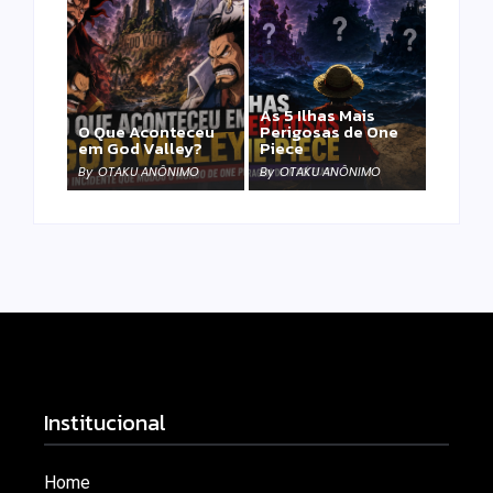
As 5 Ilhas Mais
O Que Aconteceu
Perigosas de One
em God Valley?
Piece
By
OTAKU ANÔNIMO
By
OTAKU ANÔNIMO
Institucional
Home