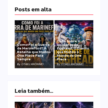
Posts em alta
Tudo Sobre o
Como Foi a Guerra
Incidente de
de Marineford? A
Egghead: O Evento
Batalha que Mudou
que Mudou o
One Piece Para
Mundo de One
Sempre
Piece
By
OTAKU ANÔNIMO
By
OTAKU ANÔNIMO
Leia também...