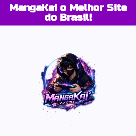
MangaKai o Melhor Site
do Brasil!