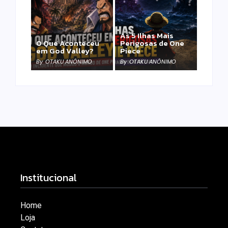
As 5 Ilhas Mais
O Que Aconteceu
Perigosas de One
em God Valley?
Piece
By
OTAKU ANÔNIMO
By
OTAKU ANÔNIMO
Institucional
Home
Loja