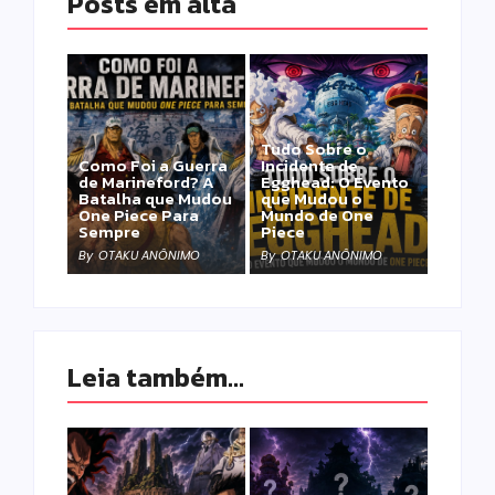
Posts em alta
Tudo Sobre o
Como Foi a Guerra
Incidente de
de Marineford? A
Egghead: O Evento
Batalha que Mudou
que Mudou o
One Piece Para
Mundo de One
Sempre
Piece
By
OTAKU ANÔNIMO
By
OTAKU ANÔNIMO
Leia também...