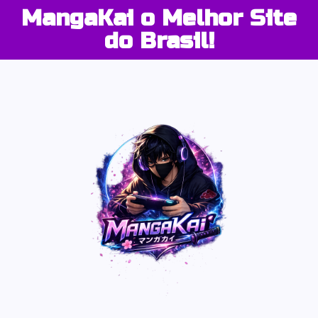
MangaKai o Melhor Site
do Brasil!