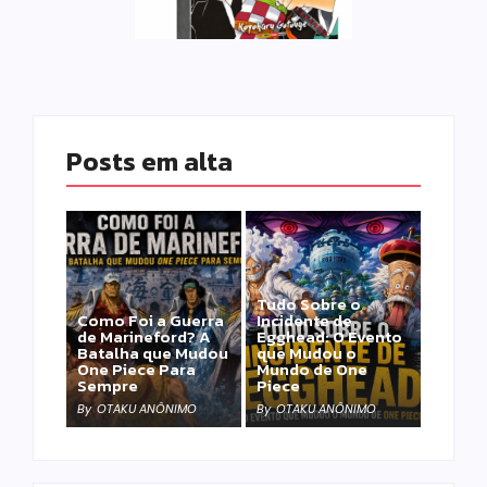
Posts em alta
Tudo Sobre o
Como Foi a Guerra
Incidente de
de Marineford? A
Egghead: O Evento
Batalha que Mudou
que Mudou o
One Piece Para
Mundo de One
Sempre
Piece
By
OTAKU ANÔNIMO
By
OTAKU ANÔNIMO