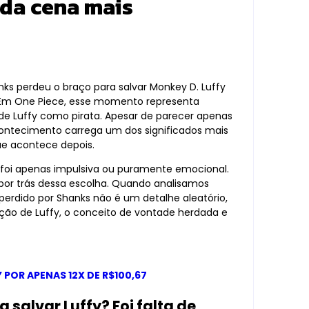
 da cena mais
nks perdeu o braço para salvar Monkey D. Luffy
. Em One Piece, esse momento representa
a de Luffy como pirata. Apesar de parecer apenas
ontecimento carrega um dos significados mais
ue acontece depois.
foi apenas impulsiva ou puramente emocional.
o por trás dessa escolha. Quando analisamos
perdido por Shanks não é um detalhe aleatório,
ão de Luffy, o conceito de vontade herdada e
 POR APENAS 12X DE R$100,67
 salvar Luffy? Foi falta de