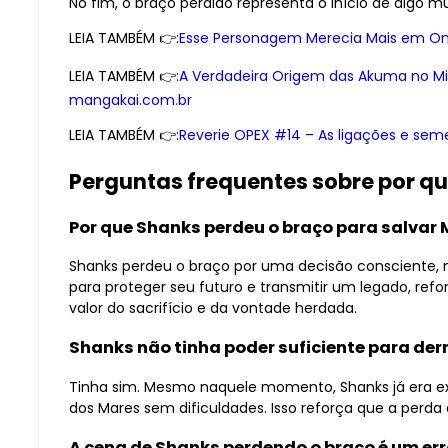
No fim, o braço perdido representa o início de algo mu
LEIA TAMBÉM 👉:
Esse Personagem Merecia Mais em On
LEIA TAMBÉM 👉:
A Verdadeira Origem das Akuma no Mi:
mangakai.com.br
LEIA TAMBÉM 👉:
Reverie OPEX #14 – As ligações e seme
Perguntas frequentes sobre por q
Por que Shanks perdeu o braço para salvar 
Shanks perdeu o braço por uma decisão consciente, não
para proteger seu futuro e transmitir um legado, ref
valor do sacrifício e da vontade herdada.
Shanks não tinha poder suficiente para derr
Tinha sim. Mesmo naquele momento, Shanks já era ex
dos Mares sem dificuldades. Isso reforça que a perda 
A cena de Shanks perdendo o braço é um erro