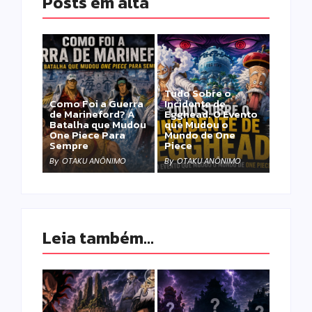
Posts em alta
Tudo Sobre o
Como Foi a Guerra
Incidente de
de Marineford? A
Egghead: O Evento
Batalha que Mudou
que Mudou o
One Piece Para
Mundo de One
Sempre
Piece
By
OTAKU ANÔNIMO
By
OTAKU ANÔNIMO
Leia também...