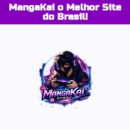
MangaKai o Melhor Site
do Brasil!