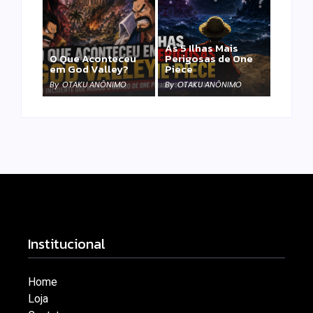
As 5 Ilhas Mais
O Que Aconteceu
Perigosas de One
em God Valley?
Piece
By
OTAKU ANÔNIMO
By
OTAKU ANÔNIMO
Institucional
Home
Loja