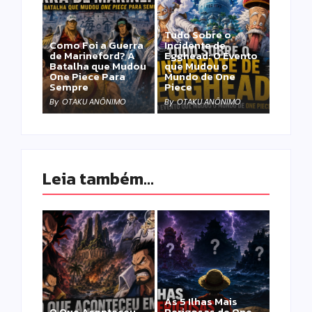
Tudo Sobre o
Como Foi a Guerra
Incidente de
de Marineford? A
Egghead: O Evento
Batalha que Mudou
que Mudou o
One Piece Para
Mundo de One
Sempre
Piece
By
OTAKU ANÔNIMO
By
OTAKU ANÔNIMO
Leia também...
As 5 Ilhas Mais
O Que Aconteceu
Perigosas de One