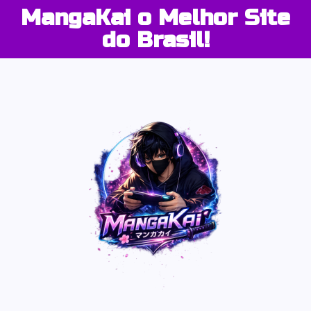
MangaKai o Melhor Site
do Brasil!