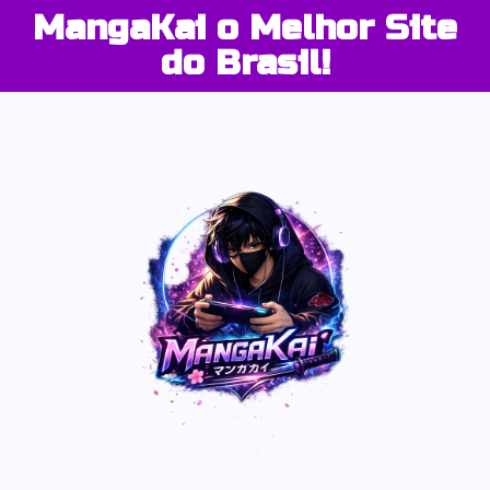
MangaKai o Melhor Site
do Brasil!