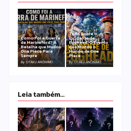
Tudo Sobre o
Como Foi a Guerra
Incidente de
de Marineford? A
Egghead: O Evento
Batalha que Mudou
que Mudou o
One Piece Para
Mundo de One
Sempre
Piece
By
OTAKU ANÔNIMO
By
OTAKU ANÔNIMO
Leia também...