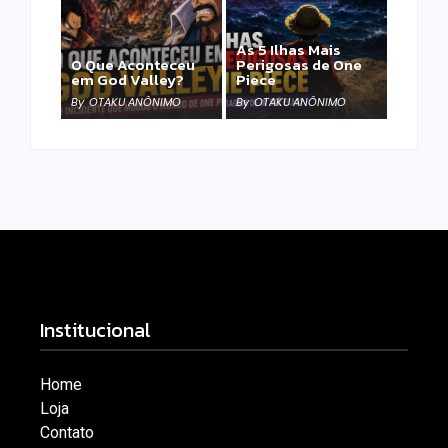
As 5 Ilhas Mais
O Que Aconteceu
Perigosas de One
em God Valley?
Piece
By
OTAKU ANÔNIMO
By
OTAKU ANÔNIMO
Institucional
Home
Loja
Contato